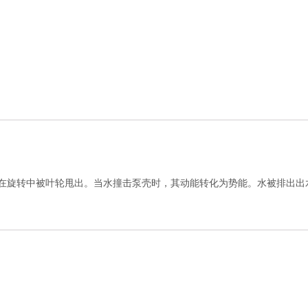
在旋转中被叶轮甩出。当水撞击泵壳时，其动能转化为势能。水被排出出