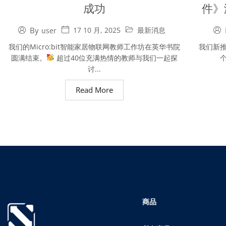
成功
件》涵
By
17 10 月, 2025
最新消息
user
我们的Micro:bit智能家居物联网教师工作坊在英华书院
我们新推
圆满结束。
超过40位充满热情的教师与我们一起探
个
讨...
Read More
商品