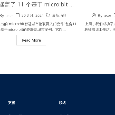
盖了 11 个基于 micro:bit 的
物联网城市案例。
By
30 3 月, 2024
最新消息
By
user
user
出的“micro:bit智慧城市物联网入门套件”包含11
上周，我们成功举
基于micro:bit的物联网城市案例。它以...
教师培训工作坊。
Read More
支援
联络