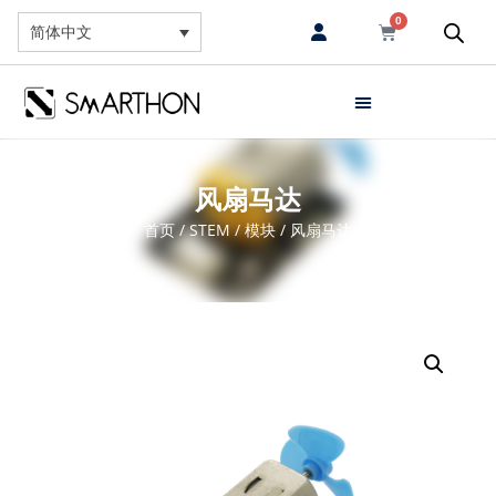
0
简体中文
风扇马达
首页
/
STEM
/
模块
/ 风扇马达