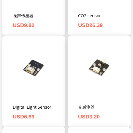
噪声传感器
CO2 sensor
USD
9.80
USD
26.39
Digital Light Sensor
光感测器
USD
6.89
USD
3.20