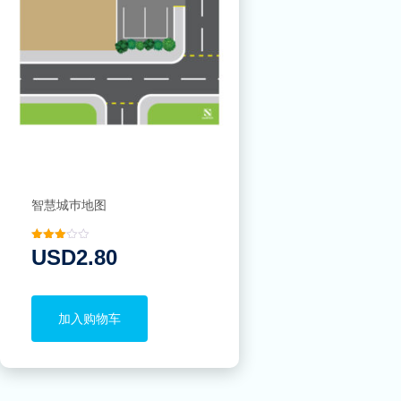
智慧城巿地图
评分
USD
2.80
3.00
&sol;
5
加入购物车