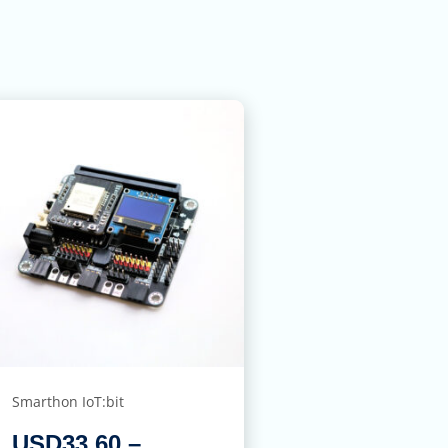
Smarthon IoT:bit
USD
33.60
–