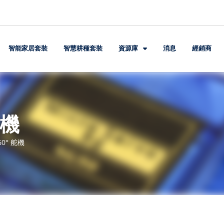
智能家居套裝
智慧耕種套裝
資源庫
消息
經銷商
舵機
60° 舵機